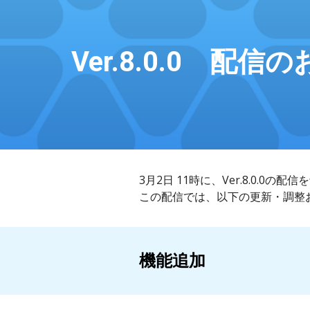
Sk
Ver.
8
.0.0 配信
3
月
2
日 11時に、Ver.
8
.0.0の配
この配信では、以下の
更新・調整
機能追加