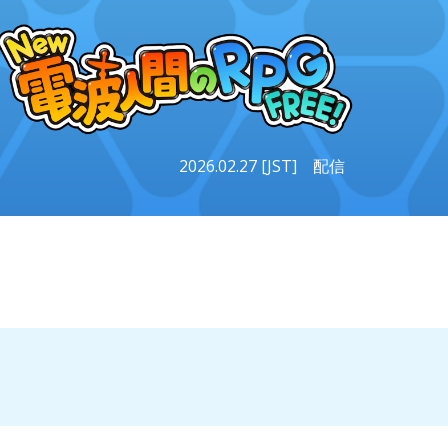
ion
202
6
.0
2
.2
7
[JST] 配信