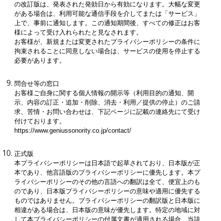
の改訂版は、発表された発効日から有効になります。大幅な変更
がある場合は、利用可能な通信手段を介してまたは「サービス」
上で、事前に通知します。この通知期間後、すべての修正はお客
様によって受け入れられたと見なされます。
お客様が、新規または変更されたプライバシーポリシーの条件に
拘束されることに同意しない場合は、サービスの使用を停止する
必要があります。
問合せ等の窓口
お客様ご自身に関する個人情報の開示等（利用目的の通知、開
示、内容の訂正・追加・削除、消去・利用／提供の停止）のご請
求、苦情・お問い合わせは、下記ページに記載の連絡先にて受け
付けております。
https://www.geniussonority.co.jp/contact/
正式版
本プライバシーポリシーは日本語で起草されており、日本版が正
本であり、他言語版のプライバシーポリシーに優先します。本プ
ライバシーポリシーのその他の言語への翻訳は全て、便宜上のも
のであり、日本版プライバシーポリシーの意味や適用に優先する
ものではありません。プライバシーポリシーの翻訳版と日本版に
相違がある場合は、日本版の意味が優先します。特定の地域に対
して本プライバシーポリシーの付属文書が適用される場合、当該