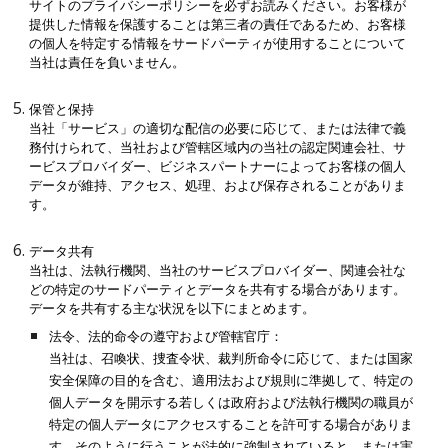
サイトのプライバシーポリシーを必ずお読みください。お客様が
提供した情報を保護することは第三者の責任であるため、お客様
の個人を特定する情報をサードパーティが使用することについて
当社は責任を負いません。
保管と保持
当社「サービス」の適切な配信の必要に応じて、または法律で義
務付けられて、当社および管轄区域内の当社の認定関連会社、サ
ービスプロバイダー、ビジネスパートナーによってお客様の個人
データが維持、アクセス、処理、および保存されることがありま
す。
データ共有
当社は、法執行機関、当社のサービスプロバイダー、関連会社な
どの特定のサードパーティとデータを共有する場合があります。
データを共有する主な状況を以下にまとめます。
法令、法的命令の遵守および管轄官庁：
当社は、召喚状、捜査令状、裁判所命令に応じて、または国家
安全保障の目的を含む、適用法および規則に準拠して、特定の
個人データを開示する若しくは政府および法執行機関の職員が
特定の個人データにアクセスすることを許可する場合がありま
す。そのように行うことが法的に強制されていると、または実