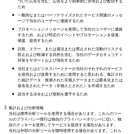
づいた広告を含む、広告をより効果的に管理および配信する
ため
一般的なまたはパーソナライズされたサービス関連のメッセ
ージで当社のユーザーに連絡するため
プロモーションメッセージを使用して当社のユーザーに連絡
するため、および特定のイベントやプロモーションを促進、
後援、提供するため
詐欺、エラー、または違法または禁止された活動のリスクを
防止および軽減する目的を含む、当社のデータセキュリティ
対策をサポートおよび強化するため
当社またはビジネスパートナーが当社のそれぞれのサービス
を提供および改善するために使用すると思われる、集計され
た統計データ、推測された非個人データまたは匿名化または
仮名化されたデータ（非個人とされた）を作成するため
該当する法令および規制を遵守するため
集計および分析情報
当社は標準分析ツールを使用する場合があります。これらのツー
ルのプライバシー慣行は独自のプライバシーポリシーに従い、独
自のクッキーを使用してサービスを提供する場合があります。
当社は外部の分析ツールを随時使用する場合があります。これら