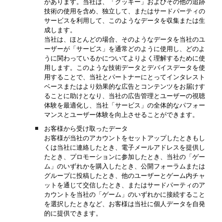
があります。当社は、「クッキー」およびその他の追跡
技術の使用を含め、独立して、またはサードパーティの
サービスを利用して、このようなデータを収集または生
成します。
当社は、ほとんどの場合、そのようなデータを当社のユ
ーザーが「サービス」を通常どのように使用し、どのよ
うに関わっているかについてよりよく理解するために使
用します。このような技術データとデバイスデータを使
用することで、当社とパートナーにとってインタレスト
ベースまたはより効果的な広告とコンテンツをお届けす
ることに助けとなり、当社の広告管理とユーザーの視聴
体験を最適化し、当社「サービス」の全体的なパフォー
マンスとユーザー体験を向上させることができます。
お客様から受け取ったデータ
お客様が当社のアカウントをセットアップしたときもし
くは当社に連絡したとき、電子メールアドレスを提供し
たとき、プロモーションに参加したとき、当社の「ゲー
ム」のいずれかを購入したとき、公開フォーラムまたは
グループに投稿したとき、他のユーザーとゲーム内チャ
ットを通じて交信したとき、またはサードパーティのア
カウントを当社の「ゲーム」のいずれかに接続すること
を選択したときなど、お客様は当社に個人データを自発
的に提供できます。