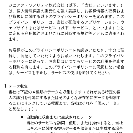
ジニアス・ソノリティ株式会社（以下、「当社」といいます。）
は、個人情報保護の重要性を強く認識し、お客様情報の取得およ
び取扱いに関する以下のプライバシーポリシーを定めます。この
プライバシーポリシーは、当社が配信するアプリケーション、ウ
ェブサイトまたはサービス（以下「サービス」といいます）ごと
に定める利用規約およびこれに付随する規約等とともに適用され
ます。
お客様がこのプライバシーポリシーをお読みいただき、十分に理
解し、同意していただくようお願いいたします。このプライバシ
ーポリシーに従って、お客様はいつでもサービスの利用を停止す
る権利を有します。このプライバシーポリシーに同意しない場合
は、サービスを中止し、サービスの使用を避けてください。
データ収集
当社は下記の４種類のデータを収集します（それがある特定の個
人の識別を可能にするまたはそのような潜在的にデータを識別す
ることにリンクしている程度まで、当社はそれを「個人データ」
と見なします）。
自動的に収集または生成されたデータ
当社のサービスを訪問、使用、または操作すると、当社
はそれらに関する技術データを収集または生成する場合